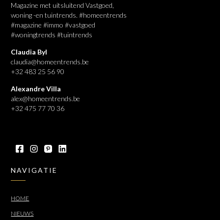
Magazine met uitsluitend Vastgoed,
woning -en tuintrends. #homeentrends
#magazine #immo #vastgoed
#woningtrends #tuintrends
Claudia Byl
claudia@homeentrends.be
+32 483 25 56 90
Alexandre Villa
alex@homeentrends.be
+32 475 77 70 36
NAVIGATIE
HOME
NIEUWS