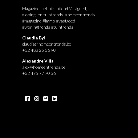
Magazine met uitsluitend Vastgoed,
woning -en tuintrends. #homeentrends
#magazine #immo #vastgoed
#woningtrends #tuintrends
Claudia Byl
claudia@homeentrends.be
+32 483 25 56 90
Alexandre Villa
alex@homeentrends.be
+32 475 77 70 36