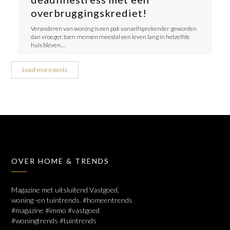
overbruggingskrediet!
Veranderen van woning is een pak vanzelfsprekender geworden
dan vroeger, toen mensen meestal een leven lang in hetzelfde
huis bleven…
Load more posts
OVER HOME & TRENDS
Magazine met uitsluitend Vastgoed,
woning -en tuintrends. #homeentrends
#magazine #immo #vastgoed
#woningtrends #tuintrends