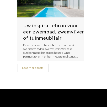
Uw inspiratiebron voor
een zwembad, zwemvijver
of tuinmeubilair
Demooistezwembaden.be is een portaal site
over zwembaden, zwemvijvers, wellness,
outdoor meubilair en poolhouses. Onze
partners tonen hier hun mooiste realisaties.…
Load more posts