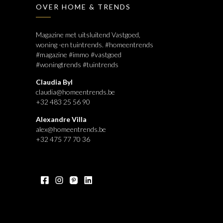
OVER HOME & TRENDS
Magazine met uitsluitend Vastgoed,
woning -en tuintrends. #homeentrends
#magazine #immo #vastgoed
#woningtrends #tuintrends
Claudia Byl
claudia@homeentrends.be
+32 483 25 56 90
Alexandre Villa
alex@homeentrends.be
+32 475 77 70 36