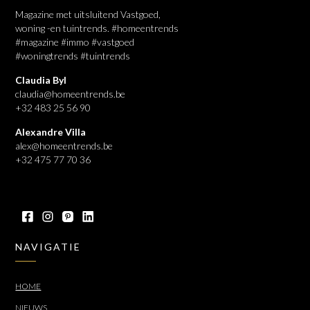
Magazine met uitsluitend Vastgoed,
woning -en tuintrends. #homeentrends
#magazine #immo #vastgoed
#woningtrends #tuintrends
Claudia Byl
claudia@homeentrends.be
+32 483 25 56 90
Alexandre Villa
alex@homeentrends.be
+32 475 77 70 36
NAVIGATIE
HOME
NIEUWS