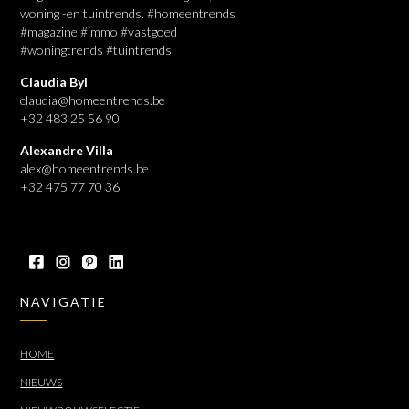
woning -en tuintrends. #homeentrends
#magazine #immo #vastgoed
#woningtrends #tuintrends
Claudia Byl
claudia@homeentrends.be
+32 483 25 56 90
Alexandre Villa
alex@homeentrends.be
+32 475 77 70 36
NAVIGATIE
HOME
NIEUWS