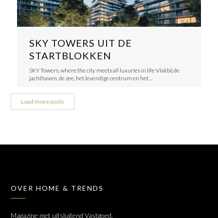
SKY TOWERS UIT DE
STARTBLOKKEN
SKY Towers, where the city meets all luxuries in life Vlakbij de
jachthaven, de zee, het levendige centrum en het…
Load more posts
OVER HOME & TRENDS
Magazine met uitsluitend Vastgoed,