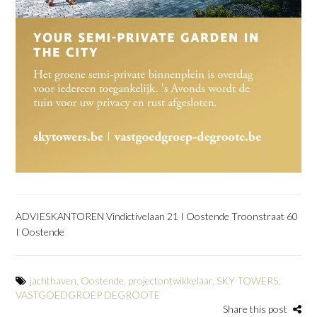
ADVIESKANTOREN Vindictivelaan 21 I Oostende Troonstraat 60
I Oostende
jachthaven
,
Oostende
,
projectontwikkelaar
,
SKY TOWERS
,
VASTGOEDGROEP DEGROOTE
Share this post