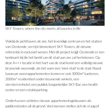
SKY Towers, where the city meets all luxuries in life
Vlakbij de jachthaven, de zee, het levendige centrum en het station
van Oostende, verrijst binnenkort SKY Towers, dé nieuwe
referentie in exclusief wonen. Met dit project krijgt Oostende er een
landmark bij die het beeld van dé stad aan zee zal hertekenen. Op
deze A+++ locatie in het hart van de stad komt een volledig nieuwe
bruisende woonwijk, als het ware een 'mini-stad' in de stad. Naast
luxueuze woonappartementen komen er ook 3000m² kantoren,
2000m² residentieel ondersteunende winkels, een
viersterrenhotel, een publiek toegankelijke SKY Bar, een health
center en een rotatieparking.
Ondertussen schieten nieuwe appartementsgebouwen als
paddenstoelen uit de grond. Veel mensen stellen zich de vraag of