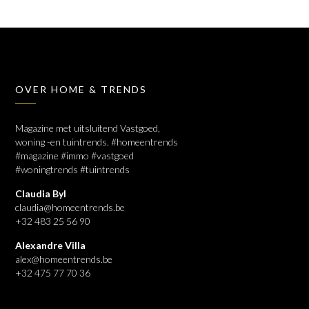
OVER HOME & TRENDS
Magazine met uitsluitend Vastgoed,
woning -en tuintrends. #homeentrends
#magazine #immo #vastgoed
#woningtrends #tuintrends
Claudia Byl
claudia@homeentrends.be
+32 483 25 56 90
Alexandre Villa
alex@homeentrends.be
+32 475 77 70 36