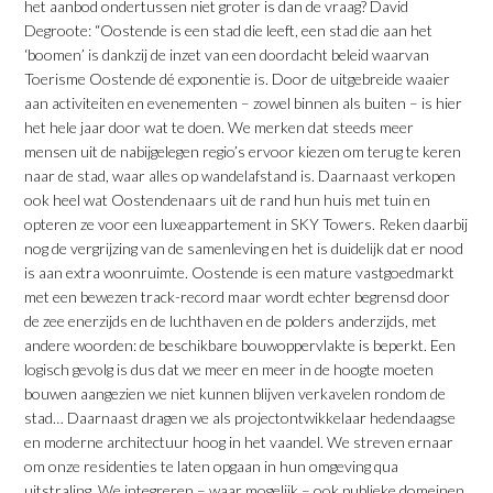
het aanbod ondertussen niet groter is dan de vraag? David
Degroote: “Oostende is een stad die leeft, een stad die aan het
‘boomen’ is dankzij de inzet van een doordacht beleid waarvan
Toerisme Oostende dé exponentie is. Door de uitgebreide waaier
aan activiteiten en evenementen – zowel binnen als buiten – is hier
het hele jaar door wat te doen. We merken dat steeds meer
mensen uit de nabijgelegen regio’s ervoor kiezen om terug te keren
naar de stad, waar alles op wandelafstand is. Daarnaast verkopen
ook heel wat Oostendenaars uit de rand hun huis met tuin en
opteren ze voor een luxeappartement in SKY Towers. Reken daarbij
nog de vergrijzing van de samenleving en het is duidelijk dat er nood
is aan extra woonruimte. Oostende is een mature vastgoedmarkt
met een bewezen track-record maar wordt echter begrensd door
de zee enerzijds en de luchthaven en de polders anderzijds, met
andere woorden: de beschikbare bouwoppervlakte is beperkt. Een
logisch gevolg is dus dat we meer en meer in de hoogte moeten
bouwen aangezien we niet kunnen blijven verkavelen rondom de
stad… Daarnaast dragen we als projectontwikkelaar hedendaagse
en moderne architectuur hoog in het vaandel. We streven ernaar
om onze residenties te laten opgaan in hun omgeving qua
uitstraling. We integreren – waar mogelijk – ook publieke domeinen