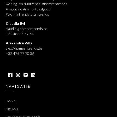
woning -en tuintrends. #homeentrends
#magazine #immo #vastgoed
#woningtrends #tuintrends
Claudia Byl
claudia@homeentrends.be
+32 483 25 56 90
Alexandre Villa
alex@homeentrends.be
+32 475 77 70 36
NAVIGATIE
HOME
NIEUWS