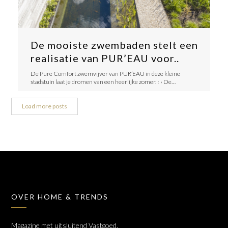
De mooiste zwembaden stelt een
realisatie van PUR’EAU voor..
De Pure Comfort zwemvijver van PUR’EAU in deze kleine
stadstuin laat je dromen van een heerlijke zomer. ‹ › De…
Load more posts
OVER HOME & TRENDS
Magazine met uitsluitend Vastgoed,