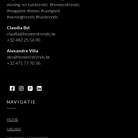
woning -en tuintrends. #homeentrends
#magazine #immo #vastgoed
#woningtrends #tuintrends
Claudia Byl
claudia@homeentrends.be
+32 483 25 56 90
Alexandre Villa
alex@homeentrends.be
+32 475 77 70 36
NAVIGATIE
HOME
NIEUWS