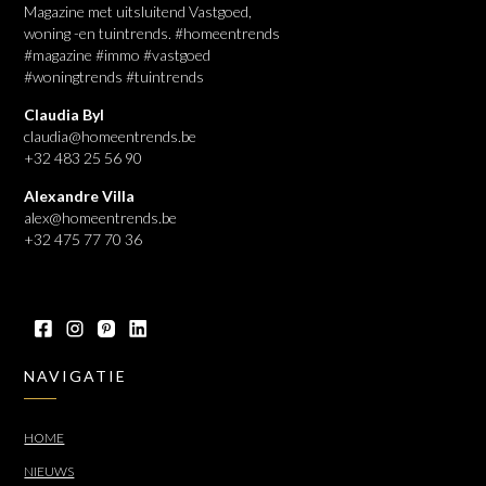
Magazine met uitsluitend Vastgoed,
woning -en tuintrends. #homeentrends
#magazine #immo #vastgoed
#woningtrends #tuintrends
Claudia Byl
claudia@homeentrends.be
+32 483 25 56 90
Alexandre Villa
alex@homeentrends.be
+32 475 77 70 36
NAVIGATIE
HOME
NIEUWS