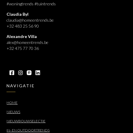
#woningtrends #tuintrends
Claudia Byl
claudia@homeentrends.be
+32 483 25 56 90
Alexandre Villa
alex@homeentrends.be
+32 475 77 70 36
NAVIGATIE
HOME
NIEUWS
NIEUWBOUWSELECTIE
IN- EN OUTDOORTRENDS