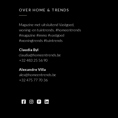
OVER HOME & TRENDS
Magazine met uitsluitend Vastgoed,
woning -en tuintrends. #homeentrends
#magazine #immo #vastgoed
#woningtrends #tuintrends
Claudia Byl
claudia@homeentrends.be
+32 483 25 56 90
Alexandre Villa
alex@homeentrends.be
+32 475 77 70 36