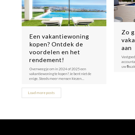
Zo g
Een vakantiewoning
vaka
kopen? Ontdek de
aan
voordelen en het
Vastgoed
rendement!
accounta
uw ﬁscal
Overweeg je om in 2024 of 2025 een
vakantiewoning te kopen? Je bent niet de
enige. Steeds meer mensen kiezen…
Load more posts