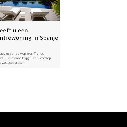
eeft u een
ntiewoning in Spanje
advies van de Home en Trends
nt. Elke maand krijgt u antwoord op
e vastgoedvragen.