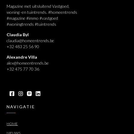
Magazine met uitsluitend Vastgoed,
woning -en tuintrends. #homeentrends
#magazine #immo #vastgoed
#woningtrends #tuintrends
Claudia Byl
claudia@homeentrends.be
+32 483 25 56 90
Alexandre Villa
alex@homeentrends.be
+32 475 77 70 36
NAVIGATIE
HOME
NIEUWS