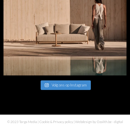
Volg ons op Instagram
© 2023 Targa Media |
Cookie & Privacy policy
| Webdesign by
Ozalith.be
- digital