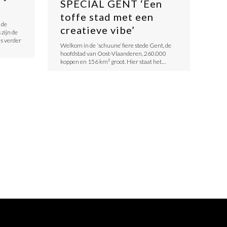
SPECIAL GENT ‘Een
toffe stad met een
 de
creatieve vibe’
zijn de
is verder
Welkom in de ‘schuune’ fiere stede Gent, de
hoofdstad van Oost-Vlaanderen, 260.000
koppen en 156 km² groot. Hier staat het…