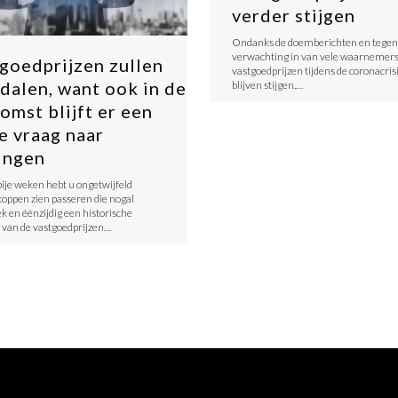
verder stijgen
Ondanks de doemberichten en tegen
verwachting in van vele waarnemers 
goedprijzen zullen
vastgoedprijzen tijdens de coronacris
 dalen, want ook in de
blijven stijgen.…
omst blijft er een
e vraag naar
ingen
ije weken hebt u ongetwijfeld
oppen zien passeren die nogal
k en éénzijdig een historische
e van de vastgoedprijzen…