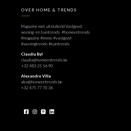
OVER HOME & TRENDS
Magazine met uitsluitend Vastgoed,
woning -en tuintrends. #homeentrends
#magazine #immo #vastgoed
#woningtrends #tuintrends
Claudia Byl
claudia@homeentrends.be
+32 483 25 56 90
Alexandre Villa
alex@homeentrends.be
+32 475 77 70 36