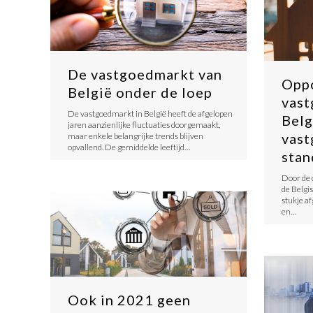
De vastgoedmarkt van
Oppo
België onder de loep
vast
De vastgoedmarkt in België heeft de afgelopen
Belg
jaren aanzienlijke fluctuaties doorgemaakt,
vast
maar enkele belangrijke trends blijven
opvallend. De gemiddelde leeftijd…
stan
Door de 
de Belgi
stukje a
en…
Ook in 2021 geen