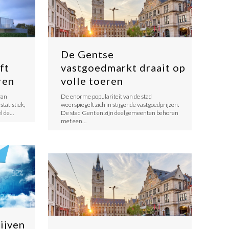
De Gentse
ft
vastgoedmarkt draait op
ren
volle toeren
van
De enorme populariteit van de stad
statistiek,
weerspiegelt zich in stijgende vastgoedprijzen.
el de…
De stad Gent en zijn deelgemeenten behoren
met een…
ijven