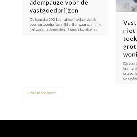
adempauze voor de
vastgoedprijzen
De kans dat 2021 een afkoelingsjaar wordt
Vast
voor vastgoedprijzen lijkt vrij onwaarschijnlijk.
niet
Net zoals na de eerste en tweede lockdown…
toek
grot
won
De voorb
krantenk
categorie
correcti
Load more posts