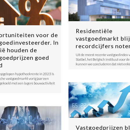
Residentiële
rtuniteiten voor de
vastgoedmarkt blij
goedinvesteerder. In
recordcijfers note
ië houden de
Uit de meest recente vastgoedindex 
goedprijzen goed
Statbel, het Belgisch instituut voor de 
d
kunnen we concluderen dat niet enk
opgelopen hypotheekrente in 2023 is
sche vastgoedmarkt vorig jaar een
fgekoeld met een lagere bouwactiviteit
Vastgoedprijzen bl