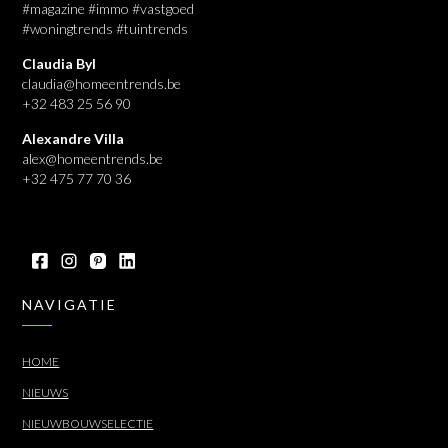
#magazine #immo #vastgoed
#woningtrends #tuintrends
Claudia Byl
claudia@homeentrends.be
+32 483 25 56 90
Alexandre Villa
alex@homeentrends.be
+32 475 77 70 36
NAVIGATIE
HOME
NIEUWS
NIEUWBOUWSELECTIE