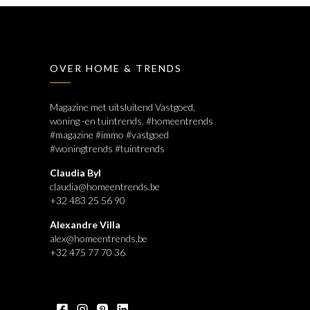
OVER HOME & TRENDS
Magazine met uitsluitend Vastgoed,
woning -en tuintrends. #homeentrends
#magazine #immo #vastgoed
#woningtrends #tuintrends
Claudia Byl
claudia@homeentrends.be
+32 483 25 56 90
Alexandre Villa
alex@homeentrends.be
+32 475 77 70 36