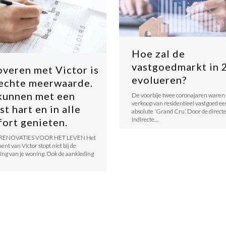
Hoe zal de
vastgoedmarkt in 
veren met Victor is
evolueren?
echte meerwaarde.
kunnen met een
De voorbije twee coronajaren waren 
verkoop van residentieel vastgoed ee
st hart en in alle
absolute ‘Grand Cru’. Door de direct
indirecte…
ort genieten.
RENOVATIES VOOR HET LEVEN Het
nt van Victor stopt niet bij de
ng van je woning. Ook de aankleding