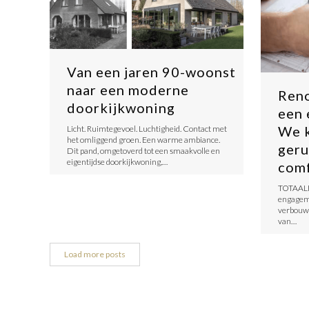
Van een jaren 90-woonst
naar een moderne
Reno
doorkijkwoning
een 
We 
Licht. Ruimtegevoel. Luchtigheid. Contact met
het omliggend groen. Een warme ambiance.
geru
Dit pand, omgetoverd tot een smaakvolle en
eigentijdse doorkijkwoning,…
comf
TOTAAL
engageme
verbouwi
van…
Load more posts