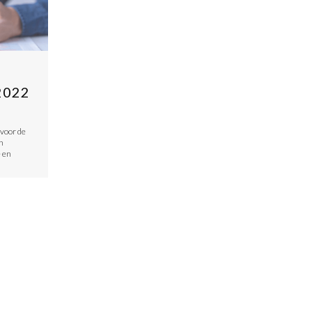
2022
voor de
n
e en