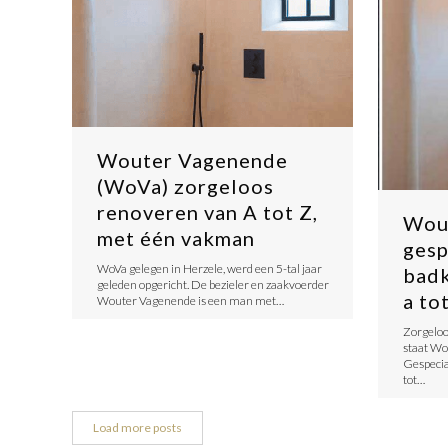
Wouter Vagenende
(WoVa) zorgeloos
renoveren van A tot Z,
Wou
met één vakman
gesp
WoVa gelegen in Herzele, werd een 5-tal jaar
badk
geleden opgericht. De bezieler en zaakvoerder
a tot
Wouter Vagenende is een man met…
Zorgeloo
staat Wo
Gespecia
tot…
Load more posts