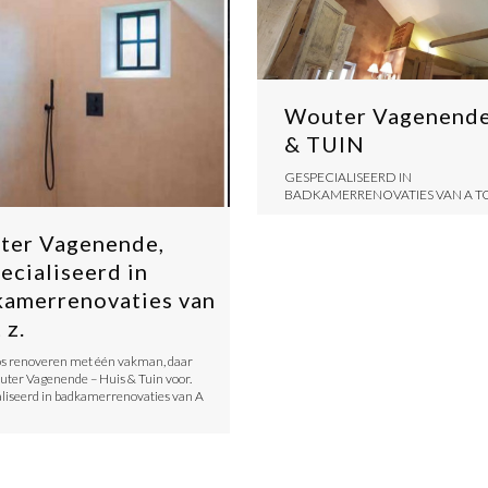
Wouter Vagenend
& TUIN
GESPECIALISEERD IN
BADKAMERRENOVATIES VAN A TO
ter Vagenende,
ecialiseerd in
amerrenovaties van
 z.
s renoveren met één vakman, daar
uter Vagenende – Huis & Tuin voor.
liseerd in badkamerrenovaties van A