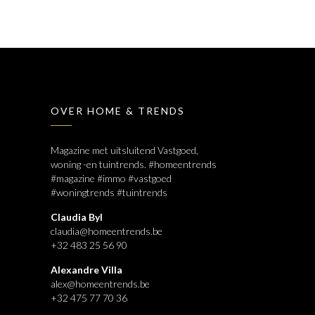
OVER HOME & TRENDS
Magazine met uitsluitend Vastgoed,
woning -en tuintrends. #homeentrends
#magazine #immo #vastgoed
#woningtrends #tuintrends
Claudia Byl
claudia@homeentrends.be
+32 483 25 56 90
Alexandre Villa
alex@homeentrends.be
+32 475 77 70 36