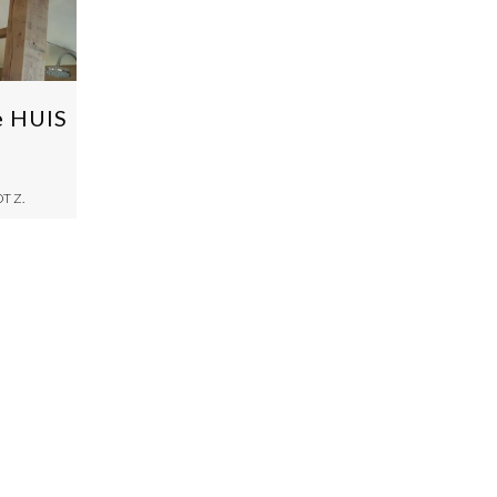
e HUIS
T Z.