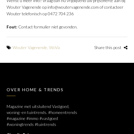
Wenst u meer info? Vraag dan nu vrijblijvend uw prijsofferte aan bij
Wouter Vagenende op info@woutervagenende.com of contacteer
Wouter telefonisch op 0472 704 236
Fout:
Contact formulier niet gevonden.
Wouter Vagenende
,
WoVa
Share this post
OVER HOME & TRENDS
Magazine met uitsluitend Vastgoed,
woning -en tuintrends. #homeentrends
#magazine #immo #vastgoed
#woningtrends #tuintrends