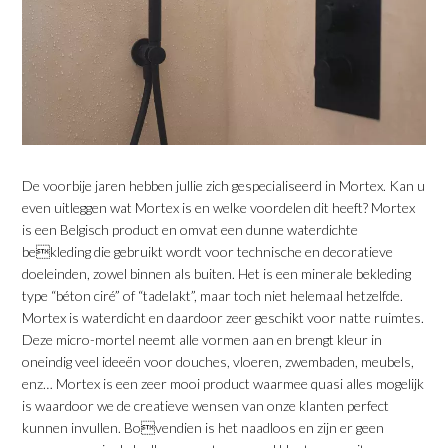
De voorbije jaren hebben jullie zich gespecialiseerd in Mortex. Kan u
even uitleggen wat Mortex is en welke voordelen dit heeft? Mortex
is een Belgisch product en omvat een dunne waterdichte
bekleding die gebruikt wordt voor technische en decoratieve
doeleinden, zowel binnen als buiten. Het is een minerale bekleding
type “béton ciré” of “tadelakt”, maar toch niet helemaal hetzelfde.
Mortex is waterdicht en daardoor zeer geschikt voor natte ruimtes.
Deze micro-mortel neemt alle vormen aan en brengt kleur in
oneindig veel ideeën voor douches, vloeren, zwembaden, meubels,
enz… Mortex is een zeer mooi product waarmee quasi alles mogelijk
is waardoor we de creatieve wensen van onze klanten perfect
kunnen invullen. Bovendien is het naadloos en zijn er geen