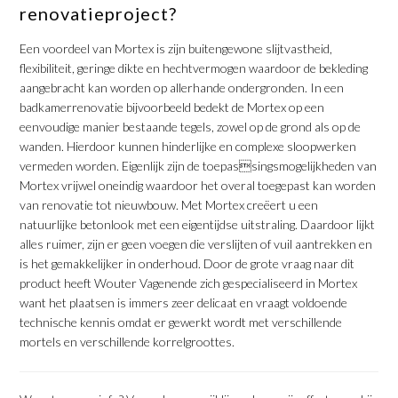
renovatieproject?
Een voordeel van Mortex is zijn buitengewone slijtvastheid,
flexibiliteit, geringe dikte en hechtvermogen waardoor de bekleding
aangebracht kan worden op allerhande ondergronden. In een
badkamerrenovatie bijvoorbeeld bedekt de Mortex op een
eenvoudige manier bestaande tegels, zowel op de grond als op de
wanden. Hierdoor kunnen hinderlijke en complexe sloopwerken
vermeden worden. Eigenlijk zijn de toepassingsmogelijkheden van
Mortex vrijwel oneindig waardoor het overal toegepast kan worden
van renovatie tot nieuwbouw. Met Mortex creëert u een
natuurlijke betonlook met een eigentijdse uitstraling. Daardoor lijkt
alles ruimer, zijn er geen voegen die verslijten of vuil aantrekken en
is het gemakkelijker in onderhoud. Door de grote vraag naar dit
product heeft Wouter Vagenende zich gespecialiseerd in Mortex
want het plaatsen is immers zeer delicaat en vraagt voldoende
technische kennis omdat er gewerkt wordt met verschillende
mortels en verschillende korrelgroottes.