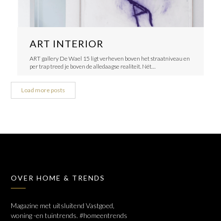
ART INTERIOR
ART gallery De Wael 15 ligt verheven boven het straatniveau en
per trap treed je boven de alledaagse realiteit. Nét…
Load more posts
OVER HOME & TRENDS
Magazine met uitsluitend Vastgoed,
woning -en tuintrends. #homeentrends