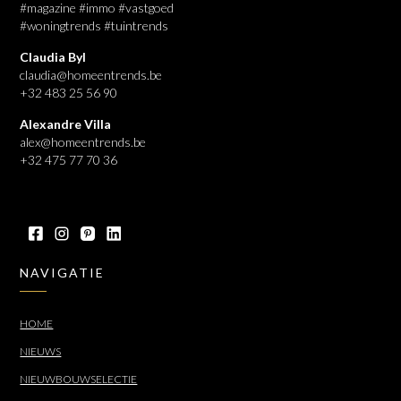
#magazine #immo #vastgoed
#woningtrends #tuintrends
Claudia Byl
claudia@homeentrends.be
+32 483 25 56 90
Alexandre Villa
alex@homeentrends.be
+32 475 77 70 36
NAVIGATIE
HOME
NIEUWS
NIEUWBOUWSELECTIE