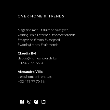
OVER HOME & TRENDS
Magazine met uitsluitend Vastgoed,
woning -en tuintrends. #homeentrends
#magazine #immo #vastgoed
#woningtrends #tuintrends
Claudia Byl
claudia@homeentrends.be
+32 483 25 56 90
Alexandre Villa
alex@homeentrends.be
+32 475 77 70 36