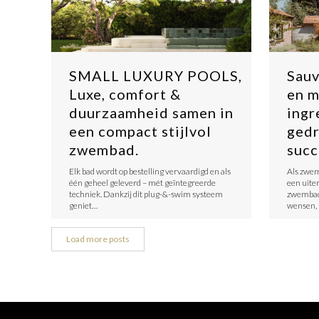
SMALL LUXURY POOLS,
Sauv
Luxe, comfort &
en m
duurzaamheid samen in
ingr
een compact stijlvol
gedr
zwembad.
succ
Elk bad wordt op bestelling vervaardigd en als
Als zwem
één geheel geleverd – mét geïntegreerde
een uite
techniek. Dankzij dit plug-&-swim systeem
zwembad 
geniet…
wensen, 
Load more posts