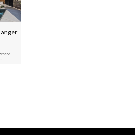
langer
f
estaand
t…