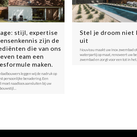
age: stijl, expertise
Stel je droom niet 
ensenkennis zijn de
uit
ediënten die van ons
Nouv’eau maakt uw inox zwembad o
waterpartij op maat, renoveert uw b
even team een
zwembad en zorgt voor een tot in he
esformule maken.
badbouwers leggen wij de nadruk op
rst persoonlijke benadering. Een
moet naadloos aansluiten bij uw
bouwstijl…