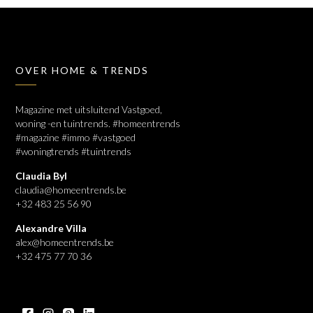
OVER HOME & TRENDS
Magazine met uitsluitend Vastgoed,
woning -en tuintrends. #homeentrends
#magazine #immo #vastgoed
#woningtrends #tuintrends
Claudia Byl
claudia@homeentrends.be
+32 483 25 56 90
Alexandre Villa
alex@homeentrends.be
+32 475 77 70 36