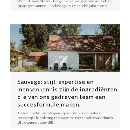
Wij zijn Lisa en Mathieu Persyn, de nieuwe generatie aan het roer
bij vastgoedkantoor De Scheldegalm. De Scheldegalm heeft al…
Sauvage: stijl, expertise en
mensenkennis zijn de ingrediënten
die van ons gedreven team een
succesformule maken.
Als zwembadbouwers leggen wij de nadruk op een uiterst
persoonlijke benadering. Een zwembad moet naadloos aansluiten
bij uw wensen, bouwstijl…