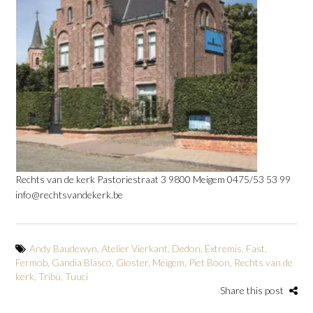
Rechts van de kerk Pastoriestraat 3 9800 Meigem 0475/53 53 99
info@rechtsvandekerk.be
Andy Baudewyn
,
Atelier Vierkant
,
Dedon
,
Extremis
,
Fast
,
Fermob
,
Gandia Blasco
,
Gloster
,
Meigem
,
Piet Boon
,
Rechts van de
kerk
,
Tribù
,
Tuuci
Share this post