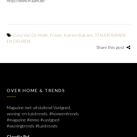
http://www.fraam.be/
Davy Van De Walle
,
Fraam
,
Katrien Balcaen
,
STALEN RAMEN
EN DEUREN
Share this post
OVER HOME & TRENDS
Magazine met uitsluitend Vastgoed,
woning -en tuintrends. #homeentrends
#magazine #immo #vastgoed
#woningtrends #tuintrends
Claudia Byl