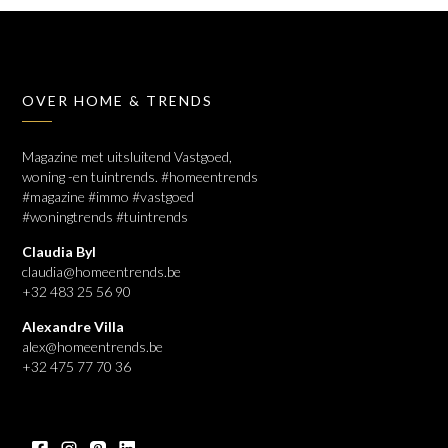
OVER HOME & TRENDS
Magazine met uitsluitend Vastgoed,
woning -en tuintrends. #homeentrends
#magazine #immo #vastgoed
#woningtrends #tuintrends
Claudia Byl
claudia@homeentrends.be
+32 483 25 56 90
Alexandre Villa
alex@homeentrends.be
+32 475 77 70 36