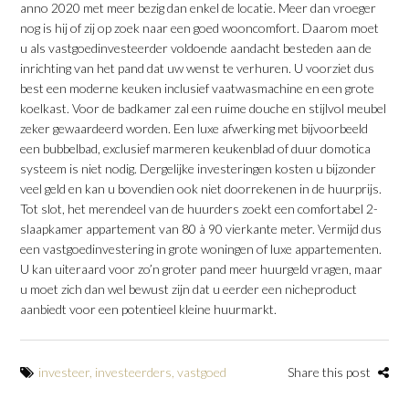
anno 2020 met meer bezig dan enkel de locatie. Meer dan vroeger
nog is hij of zij op zoek naar een goed wooncomfort. Daarom moet
u als vastgoedinvesteerder voldoende aandacht besteden aan de
inrichting van het pand dat uw wenst te verhuren. U voorziet dus
best een moderne keuken inclusief vaatwasmachine en een grote
koelkast. Voor de badkamer zal een ruime douche en stijlvol meubel
zeker gewaardeerd worden. Een luxe afwerking met bijvoorbeeld
een bubbelbad, exclusief marmeren keukenblad of duur domotica
systeem is niet nodig. Dergelijke investeringen kosten u bijzonder
veel geld en kan u bovendien ook niet doorrekenen in de huurprijs.
Tot slot, het merendeel van de huurders zoekt een comfortabel 2-
slaapkamer appartement van 80 à 90 vierkante meter. Vermijd dus
een vastgoedinvestering in grote woningen of luxe appartementen.
U kan uiteraard voor zo’n groter pand meer huurgeld vragen, maar
u moet zich dan wel bewust zijn dat u eerder een nicheproduct
aanbiedt voor een potentieel kleine huurmarkt.
investeer
,
investeerders
,
vastgoed
Share this post