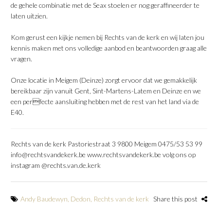
de gehele combinatie met de Seax stoelen er nog geraffineerder te
laten uitzien.
Kom gerust een kijkje nemen bij Rechts van de kerk en wij laten jou
kennis maken met ons volledige aanbod en beantwoorden graag alle
vragen.
Onze locatie in Meigem (Deinze) zorgt ervoor dat we gemakkelijk
bereikbaar zijn vanuit Gent, Sint-Martens-Latem en Deinze en we
een perfecte aansluiting hebben met de rest van het land via de
E40.
Rechts van de kerk Pastoriestraat 3 9800 Meigem 0475/53 53 99
info@rechtsvandekerk.be www.rechtsvandekerk.be volg ons op
instagram @rechts.van.de.kerk
Andy Baudewyn
,
Dedon
,
Rechts van de kerk
Share this post