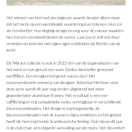
Het winnen van heel wat prestigieuze awards bewijst alleen maar
dat het merk op een wereldwijde waardering kan rekenen. Hun rol
als trendsetter, hun degelijk design en oog voor de natuur maakten
hen tot een voorbeeld binnen de sector. Laat jou er zelf ook door
verleiden en kom het met eigen ogen ontdekken bij Rechts van de
kerk!
De Mbrace collectie is ook in 2022 één van de topproducten van
het merk en kan gerust een ware Dedon-bestseller genoemd
worden. Een terugkerend groot succes dus! Het
onconventionele ontwerp van designer Sebastian Herkner voor
deze serie wordt dit jaar nog verder uitgebreid met meer
gepoederlakte aluminium frames. Het resultaat is een eye-
catching en erg sympathieke reeks verkrijgbaar in verschillende
kleurencombinaties. Het design is erg toegankelijk, de
kleurencombinaties met de kussens bijna eindeloos en het geheel
heeft die heel erg trendy Scandinavische feeling. Ook nieuw dit jaar
is de club chair, een elegante aanvulling aan de reeks. Het zitcomfort