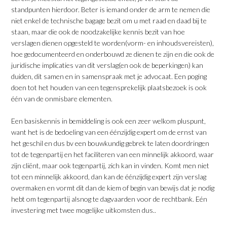
standpunten hierdoor. Beter is iemand onder de arm te nemen die
niet enkel de technische bagage bezit om u met raad en daad bij te
staan, maar die ook de noodzakelijke kennis bezit van hoe
verslagen dienen opgesteld te worden(vorm- en inhoudsvereisten),
hoe gedocumenteerd en onderbouwd ze dienen te zijn en die ook de
juridische implicaties van dit verslag(en ook de beperkingen) kan
duiden, dit samen en in samenspraak met je advocaat. Een poging
doen tot het houden van een tegensprekelijk plaatsbezoek is ook
één van de onmisbare elementen.
Een basiskennis in bemiddeling is ook een zeer welkom pluspunt,
want het is de bedoeling van een éénzijdig expert om de ernst van
het geschil en dus bv een bouwkundig gebrek te laten doordringen
tot de tegenpartij en het faciliteren van een minnelijk akkoord, waar
zijn cliënt, maar ook tegenpartij, zich kan in vinden. Komt men niet
tot een minnelijk akkoord, dan kan de éénzijdig expert zijn verslag
overmaken en vormt dit dan de kiem of begin van bewijs dat je nodig
hebt om tegenpartij alsnog te dagvaarden voor de rechtbank. Eén
investering met twee mogelijke uitkomsten dus..