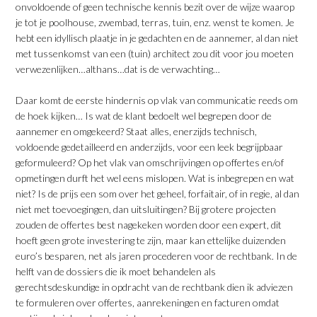
onvoldoende of geen technische kennis bezit over de wijze waarop
je tot je poolhouse, zwembad, terras, tuin, enz. wenst te komen. Je
hebt een idyllisch plaatje in je gedachten en de aannemer, al dan niet
met tussenkomst van een (tuin) architect zou dit voor jou moeten
verwezenlijken…althans…dat is de verwachting…
Daar komt de eerste hindernis op vlak van communicatie reeds om
de hoek kijken… Is wat de klant bedoelt wel begrepen door de
aannemer en omgekeerd? Staat alles, enerzijds technisch,
voldoende gedetailleerd en anderzijds, voor een leek begrijpbaar
geformuleerd? Op het vlak van omschrijvingen op offertes en/of
opmetingen durft het wel eens mislopen. Wat is inbegrepen en wat
niet? Is de prijs een som over het geheel, forfaitair, of in regie, al dan
niet met toevoegingen, dan uitsluitingen? Bij grotere projecten
zouden de offertes best nagekeken worden door een expert, dit
hoeft geen grote investering te zijn, maar kan ettelijke duizenden
euro’s besparen, net als jaren procederen voor de rechtbank. In de
helft van de dossiers die ik moet behandelen als
gerechtsdeskundige in opdracht van de rechtbank dien ik adviezen
te formuleren over offertes, aanrekeningen en facturen omdat