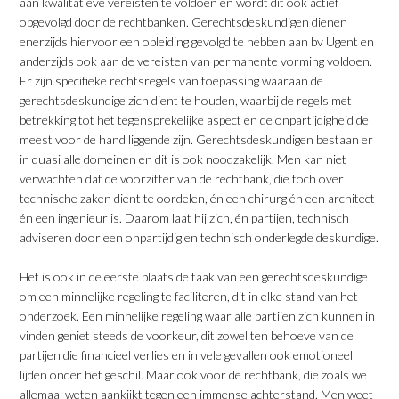
aan kwalitatieve vereisten te voldoen en wordt dit ook actief
opgevolgd door de rechtbanken. Gerechtsdeskundigen dienen
enerzijds hiervoor een opleiding gevolgd te hebben aan bv Ugent en
anderzijds ook aan de vereisten van permanente vorming voldoen.
Er zijn specifieke rechtsregels van toepassing waaraan de
gerechtsdeskundige zich dient te houden, waarbij de regels met
betrekking tot het tegensprekelijke aspect en de onpartijdigheid de
meest voor de hand liggende zijn. Gerechtsdeskundigen bestaan er
in quasi alle domeinen en dit is ook noodzakelijk. Men kan niet
verwachten dat de voorzitter van de rechtbank, die toch over
technische zaken dient te oordelen, én een chirurg én een architect
én een ingenieur is. Daarom laat hij zich, én partijen, technisch
adviseren door een onpartijdig en technisch onderlegde deskundige.
Het is ook in de eerste plaats de taak van een gerechtsdeskundige
om een minnelijke regeling te faciliteren, dit in elke stand van het
onderzoek. Een minnelijke regeling waar alle partijen zich kunnen in
vinden geniet steeds de voorkeur, dit zowel ten behoeve van de
partijen die financieel verlies en in vele gevallen ook emotioneel
lijden onder het geschil. Maar ook voor de rechtbank, die zoals we
allemaal weten aankijkt tegen een immense achterstand. Men weet