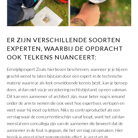
ER ZIJN VERSCHILLENDE SOORTEN
EXPERTEN, WAARBIJ DE OPDRACHT
OOK TELKENS NUANCEERT:
Eénzijdig expert Zoals hierboven beschreven, wanneer je je bij een
geschil wenst te laten bijstaan door een expert in de technische
materie waarin je als leek onvoldoende kennis bezit, kan je beroep
doen, al dan niet via je verzekering rechtsbijstand, op een vakman.
Dit kan een aannemer of architect zijn, maar beter nog is iemand
onder de arm te nemen die ook weet hoe expertises verlopen en
weet waar hij moet op letten. Niks zo contraproductief als een
verslag waar de concurrentieschijn vanaf loopt, want het zal dan
meestal een concullega zijn van de aannemer die beweert dat de
aannemer in de fout is gegaan, die het verslag zal opmaken. Hier
bereik je meestal het tegengestelde effect, je verstart de