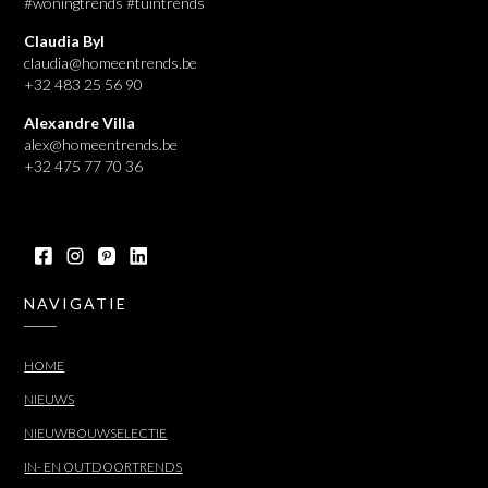
#woningtrends #tuintrends
Claudia Byl
claudia@homeentrends.be
+32 483 25 56 90
Alexandre Villa
alex@homeentrends.be
+32 475 77 70 36
NAVIGATIE
HOME
NIEUWS
NIEUWBOUWSELECTIE
IN- EN OUTDOORTRENDS