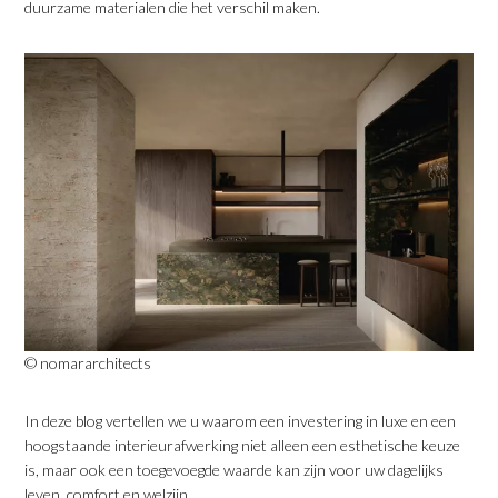
duurzame materialen die het verschil maken.
© nomararchitects
In deze blog vertellen we u waarom een investering in luxe en een
hoogstaande interieurafwerking niet alleen een esthetische keuze
is, maar ook een toegevoegde waarde kan zijn voor uw dagelijks
leven, comfort en welzijn.