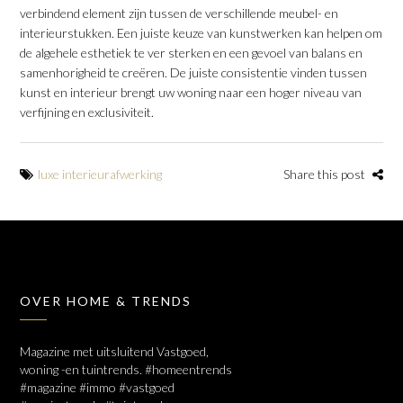
verbindend element zijn tussen de verschillende meubel- en
interieurstukken. Een juiste keuze van kunstwerken kan helpen om
de algehele esthetiek te ver sterken en een gevoel van balans en
samenhorigheid te creëren. De juiste consistentie vinden tussen
kunst en interieur brengt uw woning naar een hoger niveau van
verfijning en exclusiviteit.
luxe interieurafwerking
Share this post
OVER HOME & TRENDS
Magazine met uitsluitend Vastgoed,
woning -en tuintrends. #homeentrends
#magazine #immo #vastgoed