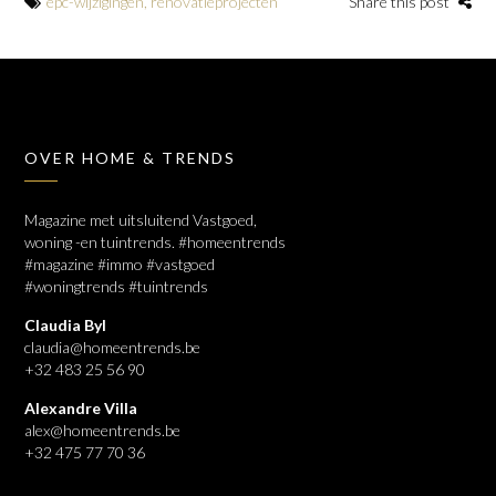
epc-wijzigingen
,
renovatieprojecten
Share this post
OVER HOME & TRENDS
Magazine met uitsluitend Vastgoed,
woning -en tuintrends. #homeentrends
#magazine #immo #vastgoed
#woningtrends #tuintrends
Claudia Byl
claudia@homeentrends.be
+32 483 25 56 90
Alexandre Villa
alex@homeentrends.be
+32 475 77 70 36