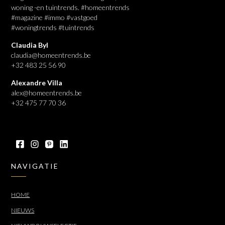
woning -en tuintrends. #homeentrends
#magazine #immo #vastgoed
#woningtrends #tuintrends
Claudia Byl
claudia@homeentrends.be
+32 483 25 56 90
Alexandre Villa
alex@homeentrends.be
+32 475 77 70 36
NAVIGATIE
HOME
NIEUWS