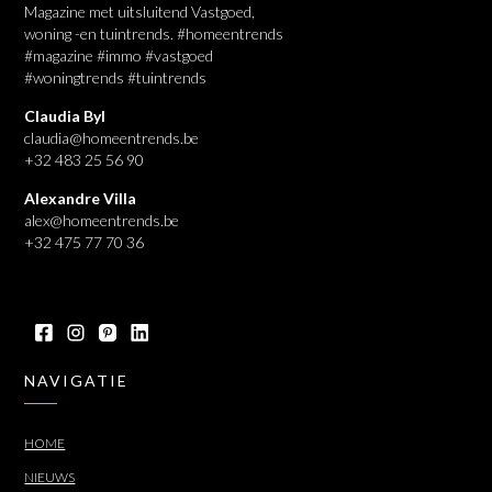
Magazine met uitsluitend Vastgoed,
woning -en tuintrends. #homeentrends
#magazine #immo #vastgoed
#woningtrends #tuintrends
Claudia Byl
claudia@homeentrends.be
+32 483 25 56 90
Alexandre Villa
alex@homeentrends.be
+32 475 77 70 36
NAVIGATIE
HOME
NIEUWS