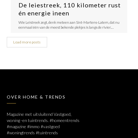
De leiestreek, 110 kilometer rust
én energie ineen
Wie Leistreek zegt, denk meteen aan Sint-Martens-Latem, dat nu
eenmaal één van de meest bekende plekjes is langs de rivier.…
Load more posts
OVER HOME & TRENDS
Magazine met uitsluitend Vastgoed,
woning -en tuintrends. #homeentrends
#magazine #immo #vastgoed
#woningtrends #tuintrends