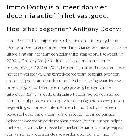
Immo Dochy is al meer dan vier
decennia actief in het vastgoed.
Hoe is het begonnen? Anthony Dochy:
“ In 1977 startten mijn ouders Christine en Eric Dochy Immo
Dochy op. Gedurende onze meer dan 40 jarige geschiedenis is elke
uitbreiding van het team een belangrijke stap vooruit geweest. In
2000 is Gregory Merlier in de zaak gekomen en later in
respectievelijk 2007 en 2011, hebben mijn broer Ludovic en mezelf
het team versterkt. Ons gemotiveerde team beschikt over een
grote vastgoedcompetentie en praktische ervaring waardoor we
onze vastgoedportefeuille en regio gevoelig hebben kunnen
uitbreiden. Samen met de uitbreiding hebben we ook een solide
structuur uitgebouwd die zorgt voor een nóg betere opvolging en
begeleiding van onze klanten. Binnen Immo Dochy is het een
bewuste keuze dat elk teamlid alle aspecten tot in de puntjes
beheerst waardoor we de mensen steeds verder kunnen helpen
met kennis van zaken. Deze kenmerkende aanpak is ongetwijfeld
één van onze grote sterktes geworden door de jaren heen. ”