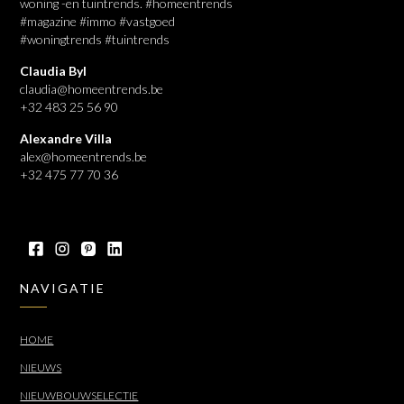
woning -en tuintrends. #homeentrends
#magazine #immo #vastgoed
#woningtrends #tuintrends
Claudia Byl
claudia@homeentrends.be
+32 483 25 56 90
Alexandre Villa
alex@homeentrends.be
+32 475 77 70 36
NAVIGATIE
HOME
NIEUWS
NIEUWBOUWSELECTIE