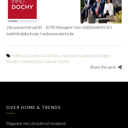
J.Bouckaertstraat20 – 8790 Waregem I tel+32(0)56604176 I
mail:info@dochy.be I web:www.dochy.be
Anthony Dochy
,
Eric Dochy
,
exclusieve vastgoed
,
Gregory
Merlier
,
Immo Dochy
,
Ludovic Dochy
Share this post
OVER HOME & TRENDS
Magazine met uitsluitend Vastgoed,