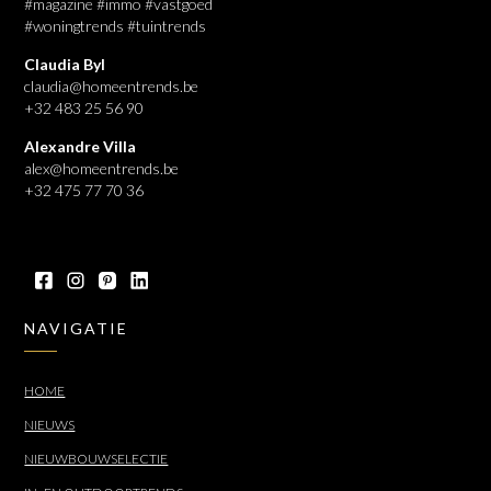
#magazine #immo #vastgoed
#woningtrends #tuintrends
Claudia Byl
claudia@homeentrends.be
+32 483 25 56 90
Alexandre Villa
alex@homeentrends.be
+32 475 77 70 36
NAVIGATIE
HOME
NIEUWS
NIEUWBOUWSELECTIE