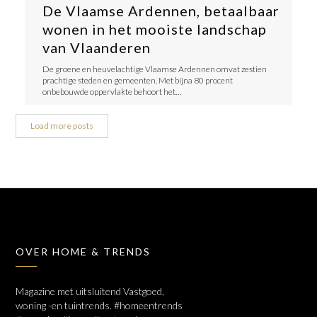
De Vlaamse Ardennen, betaalbaar
wonen in het mooiste landschap
van Vlaanderen
De groene en heuvelachtige Vlaamse Ardennen omvat zestien
prachtige steden en gemeenten. Met bijna 80 procent
onbebouwde oppervlakte behoort het…
Load more posts
OVER HOME & TRENDS
Magazine met uitsluitend Vastgoed,
woning -en tuintrends. #homeentrends