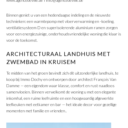
www.agencedeville.be I info@agencedeville.be
Binnen geniet u van een hedendaagse indeling en de nieuwste
technieken: een warmtepomp met vloerverwarming en -koeling,
ventilatiesysteem D en superisolerende aluminium ramen zorgen
voor een energiezuinige, onderhoudsvriendelijke woning die klaar is
voor de toekomst.
​ARCHITECTURAAL LANDHUIS MET
ZWEMBAD IN KRUISEM
Te midden van het groen bevindt zich dit uitzonderlijke landhuis, te
koop bij Immo Dochy en ontworpen door architect François Van
Damme — een eigendom waar klasse, comfort en rust naadloos
samenvloeien. Binnen verwelkomt de woning u met een elegante
inkomhal, een ruime leefruimte en een hoogwaardig afgewerkte
leefkeuken met eetkamer en bar — het ideale decor voor gezellige
momenten met familie en vrienden..