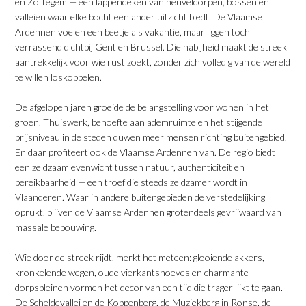
en Zottegem — een lappendeken van heuveldorpen, bossen en
valleien waar elke bocht een ander uitzicht biedt. De Vlaamse
Ardennen voelen een beetje als vakantie, maar liggen toch
verrassend dichtbij Gent en Brussel. Die nabijheid maakt de streek
aantrekkelijk voor wie rust zoekt, zonder zich volledig van de wereld
te willen loskoppelen.
​De afgelopen jaren groeide de belangstelling voor wonen in het
groen. Thuiswerk, behoefte aan ademruimte en het stijgende
prijsniveau in de steden duwen meer mensen richting buitengebied.
En daar profiteert ook de Vlaamse Ardennen van. De regio biedt
een zeldzaam evenwicht tussen natuur, authenticiteit en
bereikbaarheid — een troef die steeds zeldzamer wordt in
Vlaanderen. Waar in andere buitengebieden de verstedelijking
oprukt, blijven de Vlaamse Ardennen grotendeels gevrijwaard van
massale bebouwing.
​Wie door de streek rijdt, merkt het meteen: glooiende akkers,
kronkelende wegen, oude vierkantshoeves en charmante
dorpspleinen vormen het decor van een tijd die trager lijkt te gaan.
De Scheldevallei en de Koppenberg, de Muziekberg in Ronse, de