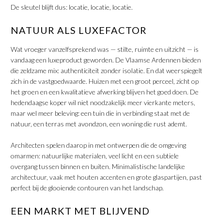
De sleutel blijft dus: locatie, locatie, locatie.
NATUUR ALS LUXEFACTOR
Wat vroeger vanzelfsprekend was — stilte, ruimte en uitzicht — is
vandaag een luxeproduct geworden. De Vlaamse Ardennen bieden
die zeldzame mix: authenticiteit zonder isolatie. En dat weerspiegelt
zich in de vastgoedwaarde. Huizen met een groot perceel, zicht op
het groen en een kwalitatieve afwerking blijven het goed doen. De
hedendaagse koper wil niet noodzakelijk meer vierkante meters,
maar wel meer beleving: een tuin die in verbinding staat met de
natuur, een terras met avondzon, een woning die rust ademt.
​Architecten spelen daarop in met ontwerpen die de omgeving
omarmen: natuurlijke materialen, veel licht en een subtiele
overgang tussen binnen en buiten. Minimalistische landelijke
architectuur, vaak met houten accenten en grote glaspartijen, past
perfect bij de glooiende contouren van het landschap.
EEN MARKT MET BLIJVEND