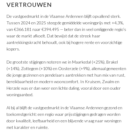
VERTROUWEN
De vastgoedmarkt in de Vlaamse Ardennen blijft opvallend sterk.
Tussen 2024 en 2025 steeg de gemiddelde woningprijs met +4,3%,
van €366.181 naar €394.495 — beter dan in veel omliggende regio’s
waar de markt afkoelt. Dat bewijst dat de streek haar
aantrekkingskracht behoudt, ook bij hogere rente en voorzichtige
kopers.
​De grootste stijgingen noteren we in Maarkedal (+25%), Brakel
(+14%), Zottegem (+10%) en Oosterzele (+9%), allemaal gemeenten
die jonge gezinnen en pendelaars aantrekken met hun mix van rust,
bereikbaarheid en modern wooncomfort. In Kruisem, Zwalm en
Herzele was er dan weer een lichte daling, vooral door een ouder
woningaanbod.
​Al bij al blijft de vastgoedmarkt in de Vlaamse Ardennen gezond en
toekomstgericht: een regio waar prijsstijgingen gedragen worden
door kwaliteit, leefbaarheid en een blijvende vraag naar woningen
met karakter en ruimte.