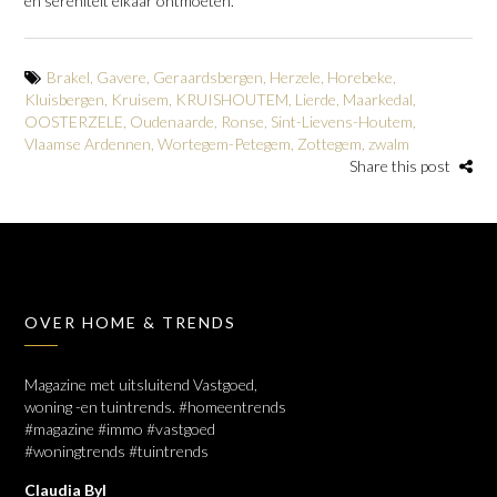
en sereniteit elkaar ontmoeten.
Brakel
,
Gavere
,
Geraardsbergen
,
Herzele
,
Horebeke
,
Kluisbergen
,
Kruisem
,
KRUISHOUTEM
,
Lierde
,
Maarkedal
,
OOSTERZELE
,
Oudenaarde
,
Ronse
,
Sint-Lievens-Houtem
,
Vlaamse Ardennen
,
Wortegem-Petegem
,
Zottegem
,
zwalm
Share this post
OVER HOME & TRENDS
Magazine met uitsluitend Vastgoed,
woning -en tuintrends. #homeentrends
#magazine #immo #vastgoed
#woningtrends #tuintrends
Claudia Byl