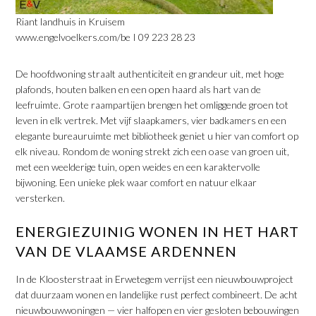
Riant landhuis in Kruisem
www.engelvoelkers.com/be I 09 223 28 23
De hoofdwoning straalt authenticiteit en grandeur uit, met hoge
plafonds, houten balken en een open haard als hart van de
leefruimte. Grote raampartijen brengen het omliggende groen tot
leven in elk vertrek. Met vijf slaapkamers, vier badkamers en een
elegante bureauruimte met bibliotheek geniet u hier van comfort op
elk niveau. Rondom de woning strekt zich een oase van groen uit,
met een weelderige tuin, open weides en een karaktervolle
bijwoning. Een unieke plek waar comfort en natuur elkaar
versterken.
​ENERGIEZUINIG WONEN IN HET HART
VAN DE VLAAMSE ARDENNEN
In de Kloosterstraat in Erwetegem verrijst een nieuwbouwproject
dat duurzaam wonen en landelijke rust perfect combineert. De acht
nieuwbouwwoningen — vier halfopen en vier gesloten bebouwingen