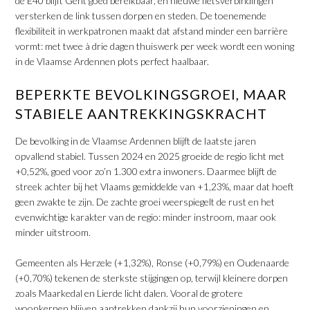
de E40 blijft Gent goed bereikbaar, en nieuwe fietsverbindingen
versterken de link tussen dorpen en steden. De toenemende
flexibiliteit in werkpatronen maakt dat afstand minder een barrière
vormt: met twee à drie dagen thuiswerk per week wordt een woning
in de Vlaamse Ardennen plots perfect haalbaar.
​BEPERKTE BEVOLKINGSGROEI, MAAR
STABIELE AANTREKKINGSKRACHT
De bevolking in de Vlaamse Ardennen blijft de laatste jaren
opvallend stabiel. Tussen 2024 en 2025 groeide de regio licht met
+0,52%, goed voor zo’n 1.300 extra inwoners. Daarmee blijft de
streek achter bij het Vlaams gemiddelde van +1,23%, maar dat hoeft
geen zwakte te zijn. De zachte groei weerspiegelt de rust en het
evenwichtige karakter van de regio: minder instroom, maar ook
minder uitstroom.
​Gemeenten als Herzele (+1,32%), Ronse (+0,79%) en Oudenaarde
(+0,70%) tekenen de sterkste stijgingen op, terwijl kleinere dorpen
zoals Maarkedal en Lierde licht dalen. Vooral de grotere
woonkernen blijven aantrekken dankzij hun voorzieningen en