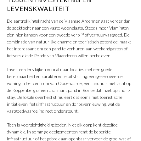
LEVENSKWALITEIT
De aantrekkingskracht van de Vlaamse Ardennen gaat verder dan
de zoektocht naar een vaste woonplaats. Steeds meer Vlamingen
zien hier kansen voor een tweede verblijf of verhuurvastgoed. De
combinatie van natuurlijke charme en toeristisch potentieel maakt
het interessant om een pand te verhuren aan weekendgasten of
fietsers die de Ronde van Vlaanderen willen herbeleven.
​Investeerders kijken vooral naar locaties met een goede
bereikbaarheid en karaktervolle uitstraling: een gerenoveerde
woning in het centrum van Oudenaarde, een landhuis met zicht op
de Koppenberg of een charmant pand in Ronse dat inzet op short-
stay. De lokale overheid stimuleert dat soms met toeristische
initiatieven, fietsinfrastructuur en dorpsvernieuwing, wat de
vastgoedwaarde indirect ondersteunt.
​Toch is voorzichtigheid geboden. Niet elk dorp kent dezelfde
dynamiek. In sommige deelgemeenten remt de beperkte
infrastructuur of het gebrek aan openbaar vervoer de groei wat af.