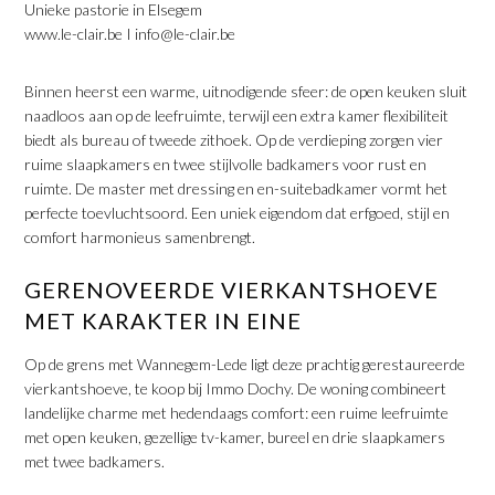
Unieke pastorie in Elsegem
www.le-clair.be I info@le-clair.be
Binnen heerst een warme, uitnodigende sfeer: de open keuken sluit
naadloos aan op de leefruimte, terwijl een extra kamer flexibiliteit
biedt als bureau of tweede zithoek. Op de verdieping zorgen vier
ruime slaapkamers en twee stijlvolle badkamers voor rust en
ruimte. De master met dressing en en-suitebadkamer vormt het
perfecte toevluchtsoord. Een uniek eigendom dat erfgoed, stijl en
comfort harmonieus samenbrengt.
​GERENOVEERDE VIERKANTSHOEVE
MET KARAKTER IN EINE
Op de grens met Wannegem-Lede ligt deze prachtig gerestaureerde
vierkantshoeve, te koop bij Immo Dochy. De woning combineert
landelijke charme met hedendaags comfort: een ruime leefruimte
met open keuken, gezellige tv-kamer, bureel en drie slaapkamers
met twee badkamers.