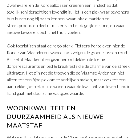
Zwalmvallei en de Kordaalbossen creëren een landschap dat
tegelijk schilderachtig en levendig is. Het is een plek waar bewoners
hun buren nog bij naam kennen, waar lokale markten en
streekproducten deel uitmaken van het dagelijkse ritme, en waar
nieuwe bewoners zich snel thuis voelen.
​Ook toeristisch staat de regio sterk. Fietsers herbeleven hier de
Ronde van Vlaanderen, wandelaars volgen de groene lussen rond
Brakel of Maarkedal, en gezinnen ontdekken de kleine
dorpsrestaurants en bed & breakfasts die de charme van de streek
uitdragen. Het zijn net die troeven die de Vlaamse Ardennen niet
alleen tot een fijne plek om te verblijven maken, maar ook tot een
aantrekkelijke plek om te wonen waar de kwaliteit van leven hand in
hand gaat met duurzame vastgoedwaarde.
​WOONKWALITEIT EN
DUURZAAMHEID ALS NIEUWE
MAATSTAF
Wat opvalt, is dat de kopers in de Vlaamse Ardennen niet enkel op