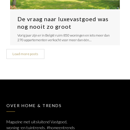
De vraag naar luxevastgoed was
nog nooit zo groot
Vorig jaar zijn er in België ruim 850 woningen en iets meer dan
270 appartementen verkocht voor meer dan één…
Load more posts
OVER HOME & TRENDS
Magazine met uitsluitend Vastgoed,
woning -en tuintrends. #homeentrends