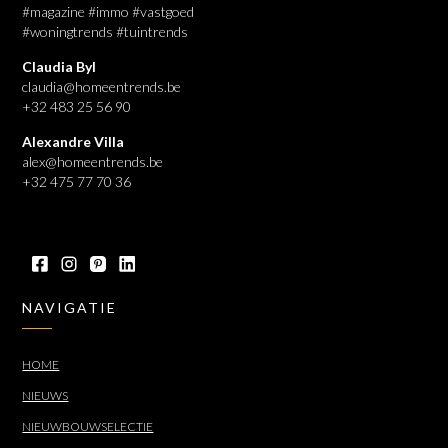
#magazine #immo #vastgoed
#woningtrends #tuintrends
Claudia Byl
claudia@homeentrends.be
+32 483 25 56 90
Alexandre Villa
alex@homeentrends.be
+32 475 77 70 36
NAVIGATIE
HOME
NIEUWS
NIEUWBOUWSELECTIE