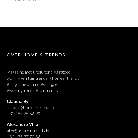
OVER HOME & TRENDS
Magazine met uitsluitend Vastgoed,
woning -en tuintrends. #homeentrends
#magazine #immo #vastgoed
#woningtrends #tuintrends
Claudia Byl
claudia@homeentrends.be
+32 483 25 56 90
Alexandre Villa
alex@homeentrends.be
+32 475 77 70 36