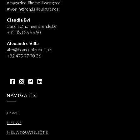
#magazine #immo #vastgoed
#woningtrends #tuintrends
Claudia Byl
claudia@homeentrends.be
+32 483 25 56 90
Alexandre Villa
alex@homeentrends.be
+32 475 77 70 36
NAVIGATIE
HOME
NIEUWS
NIEUWBOUWSELECTIE