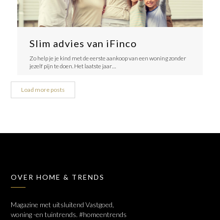
Slim advies van iFinco
Zo help je je kind met de eerste aankoop van een woning zonder
jezelf pijn te doen. Het laatste jaar…
Load more posts
OVER HOME & TRENDS
Magazine met uitsluitend Vastgoed,
woning -en tuintrends. #homeentrends