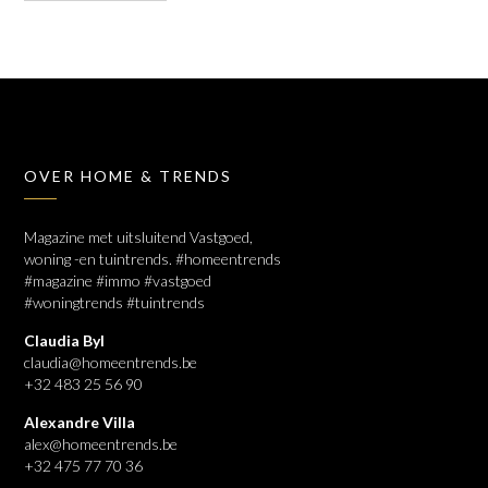
OVER HOME & TRENDS
Magazine met uitsluitend Vastgoed,
woning -en tuintrends. #homeentrends
#magazine #immo #vastgoed
#woningtrends #tuintrends
Claudia Byl
claudia@homeentrends.be
+32 483 25 56 90
Alexandre Villa
alex@homeentrends.be
+32 475 77 70 36