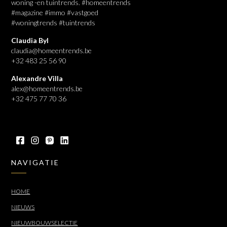
woning -en tuintrends. #homeentrends
#magazine #immo #vastgoed
#woningtrends #tuintrends
Claudia Byl
claudia@homeentrends.be
+32 483 25 56 90
Alexandre Villa
alex@homeentrends.be
+32 475 77 70 36
NAVIGATIE
HOME
NIEUWS
NIEUWBOUWSELECTIE