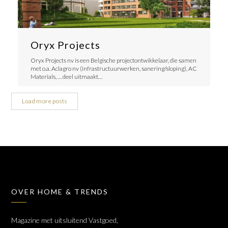
Oryx Projects
Oryx Projects nv is een Belgische projectontwikkelaar, die samen
met o.a. Aclagro nv (infrastructuurwerken, sanering/sloping), AC
Materials, … deel uitmaakt…
Load more posts
OVER HOME & TRENDS
Magazine met uitsluitend Vastgoed,