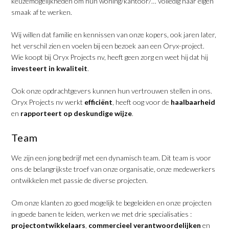
keuzemogelijkheden om hun woning/kantoor/… volledig naar eigen
smaak af te werken.
Wij willen dat familie en kennissen van onze kopers, ook jaren later,
het verschil zien en voelen bij een bezoek aan een Oryx-project.
Wie koopt bij Oryx Projects nv, heeft geen zorg en weet hij dat hij
investeert in kwaliteit
.
Ook onze opdrachtgevers kunnen hun vertrouwen stellen in ons.
Oryx Projects nv werkt
efficiënt
, heeft oog voor de
haalbaarheid
en
rapporteert op deskundige wijze
.
Team
We zijn een jong bedrijf met een dynamisch team. Dit team is voor
ons de belangrijkste troef van onze organisatie, onze medewerkers
ontwikkelen met passie de diverse projecten.
Om onze klanten zo goed mogelijk te begeleiden en onze projecten
in goede banen te leiden, werken we met drie specialisaties :
projectontwikkelaars
,
commercieel verantwoordelijken
en