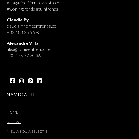
#magazine #immo #vastgoed
#woningtrends #tuintrends
Claudia Byl
claudia@homeentrends.be
+32 483 25 56 90
Alexandre Villa
alex@homeentrends.be
+32 475 77 70 36
NAVIGATIE
HOME
NIEUWS
NIEUWBOUWSELECTIE