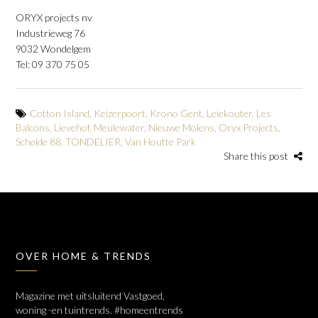
ORYX projects nv
Industrieweg 76
9032 Wondelgem
Tel: 09 370 75 05
Cotton Island
,
Keizerpoort
,
Krono Gent
,
Leiekouter
,
Les
Balcons
,
Lievehof
,
Meulewater
,
Nieuwe Molens
,
Oryx Projects
,
Schelde 88
,
TONDELIER
,
Van Houtte Park
Share this post
OVER HOME & TRENDS
Magazine met uitsluitend Vastgoed,
woning -en tuintrends. #homeentrends