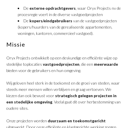
De
externe opdrachtgevers
, waar Oryx Projects nv de
procesregie voert in de diverse vastgoedprojecten
De
kopers/eindgebruikers
van de vastgoedprojecten
(kopers/huurders van de gerealiseerde appartementen,
woningen, kantoren, commercieel vastgoed).
Missie
Oryx Projects ontwikkelt op een deskundige en efficiënte wijze op
stedelijke toplocaties
vastgoedprojecten
, die een
meerwaarde
bieden voor de gebruikers en hun omgeving.
Wij geloven heel sterk in de toekomst en de groei van steden, waar
steeds meer mensen willen verblijven en graag vertoeven. We
kiezen dan ook bewust voor
strategisch gelegen projecten in
een stedelijke omgeving
. Veelal gaat dit over herbestemming van
oudere sites.
Onze projecten worden
duurzaam en toekomstgericht
uitgewerkt. Door onze efficiënte en klantgerichte werking zorgen