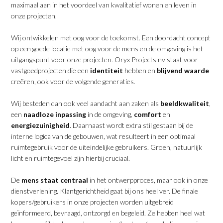
maximaal aan in het voordeel van kwalitatief wonen en leven in
onze projecten.
Wij ontwikkelen met oog voor de toekomst. Een doordacht concept
op een goede locatie met oog voor de mens en de omgeving is het
uitgangspunt voor onze projecten. Oryx Projects nv staat voor
vastgoedprojecten die een
identiteit
hebben en
blijvend waarde
creëren, ook voor de volgende generaties.
Wij besteden dan ook veel aandacht aan zaken als
beeldkwaliteit
,
een
naadloze inpassing
in de omgeving,
comfort
en
energiezuinigheid
. Daarnaast wordt extra stil gestaan bij de
interne logica van de gebouwen, wat resulteert in een optimaal
ruimtegebruik voor de uiteindelijke gebruikers. Groen, natuurlijk
licht en ruimtegevoel zijn hierbij cruciaal.
De
mens staat centraal
in het ontwerpproces, maar ook in onze
dienstverlening. Klantgerichtheid gaat bij ons heel ver. De finale
kopers/gebruikers in onze projecten worden uitgebreid
geïnformeerd, bevraagd, ontzorgd en begeleid. Ze hebben heel wat