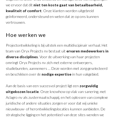
we ervoor dat dit
niet ten koste gaat van betaalbaarheid,
kwaliteit of comfort
. Onze klanten worden uitgebreid
geïnformeerd, ondersteund en weten dat ze op ons kunnen
vertrouwen.
Hoe werken we
Projectontwikkeling is bij uitstek een multidiscipinair verhaal. Het
team van Oryx Projects nv bestaat uit
ervaren medewerkers in
diverse disciplines
. Voor de uitwerking van haar projecten
omringt Oryx Projects nv zich met externe ontwerpers,
studieburelen, aannemers … Deze worden met zorg geselecteerd
en beschikken over de
nodige expertise
in hun vakgebied.
Aan de basis van een succesvol project ligt een
zorgvuldig
uitgekozen locatie
. Onze knowhow op vlak van sanering, met
Aclagro nv als zustermaatschappij, en het oplossen van complexe
juridische of andere situaties zorgen er voor dat wij unieke
nieuwbouw- of herontwikkelingslocaties kunnen aanbieden. De
strategische ligging en het potentieel van deze sites wenden we