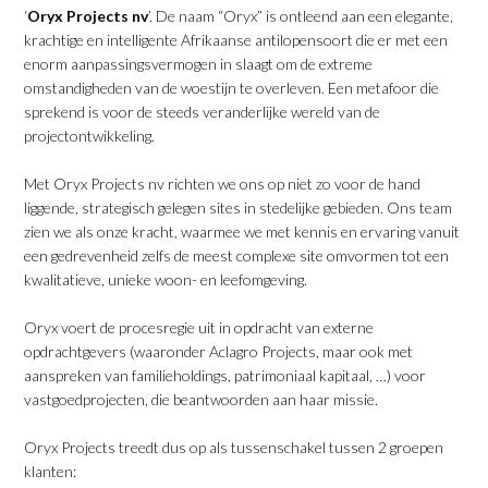
‘
Oryx Projects nv
’. De naam “Oryx” is ontleend aan een elegante,
krachtige en intelligente Afrikaanse antilopensoort die er met een
enorm aanpassingsvermogen in slaagt om de extreme
omstandigheden van de woestijn te overleven. Een metafoor die
sprekend is voor de steeds veranderlijke wereld van de
projectontwikkeling.
Met Oryx Projects nv richten we ons op niet zo voor de hand
liggende, strategisch gelegen sites in stedelijke gebieden. Ons team
zien we als onze kracht, waarmee we met kennis en ervaring vanuit
een gedrevenheid zelfs de meest complexe site omvormen tot een
kwalitatieve, unieke woon- en leefomgeving.
Oryx voert de procesregie uit in opdracht van externe
opdrachtgevers (waaronder Aclagro Projects, maar ook met
aanspreken van familieholdings, patrimoniaal kapitaal, …) voor
vastgoedprojecten, die beantwoorden aan haar missie.
Oryx Projects treedt dus op als tussenschakel tussen 2 groepen
klanten: