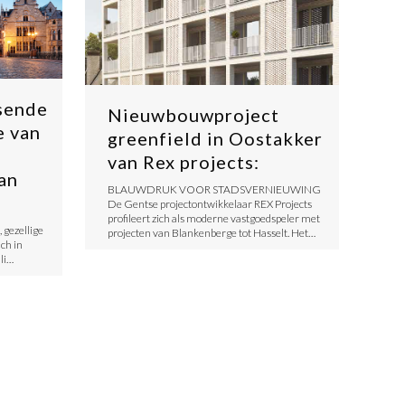
sende
Nieuwbouwproject
e van
greenfield in Oostakker
van Rex projects:
an
BLAUWDRUK VOOR STADSVERNIEUWING
De Gentse projectontwikkelaar REX Projects
profileert zich als moderne vastgoedspeler met
 gezellige
projecten van Blankenberge tot Hasselt. Het…
ich in
li…