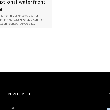
ptional waterfront
ng
 zomer in Oostende was kon er
nlijk niet naast kijken. De Koningin
teden heeft zich de voorbije…
NAVIGATIE
HOME