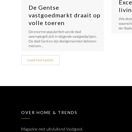
Exce
De Gentse
livi
vastgoedmarkt draait op
Wie deze
volle toeren
waarschij
der Bads
De enorme populariteit van de stad
weerspiegelt zich in stijgende vastgoedprijzen.
De stad Gent en zijn deelgemeenten behoren
met een…
Load more posts
OVER HOME & TRENDS
Magazine met uitsluitend Vastgoed,