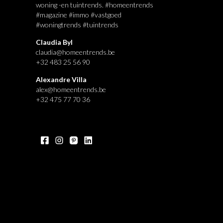
woning -en tuintrends. #homeentrends
#magazine #immo #vastgoed
#woningtrends #tuintrends
Claudia Byl
claudia@homeentrends.be
+32 483 25 56 90
Alexandre Villa
alex@homeentrends.be
+32 475 77 70 36