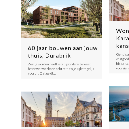
Wone
Kara
kan
60 jaar bouwen aan jouw
thuis, Durabrik
Gent is a
vastgoed
histori
​Zestig worden heeft iets bijzonders. Je weet
voorzien
beter wat werkt en écht telt. En je kijkt tegelijk
vooruit. Dat geldt…