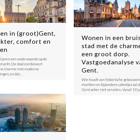
n in (groot)Gent,
Wonen in een brui
kter, comfort en
stad met de charm
sen
een groot dorp.
l jaren een vaste waarde op de
Vastgoedanalyse v
markt. De stad combineert
Gent.
sche charme met moderne
ingen, en dat…
Wie houdt van historische gebouwen,
markten en bijzondere cafeetjes zal z
Gent zeker niet vervelen. Vanaf 19 ju