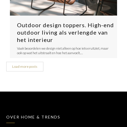
Outdoor design toppers. High-end
outdoor living als verlengde van
het interieur
​Vaak beoordelen we design niet alleen op hoe iets eruitziet, maar
ook op wat het uitstraalt en hoe het aanvoelt.…
Load more posts
OVER HOME & TRENDS