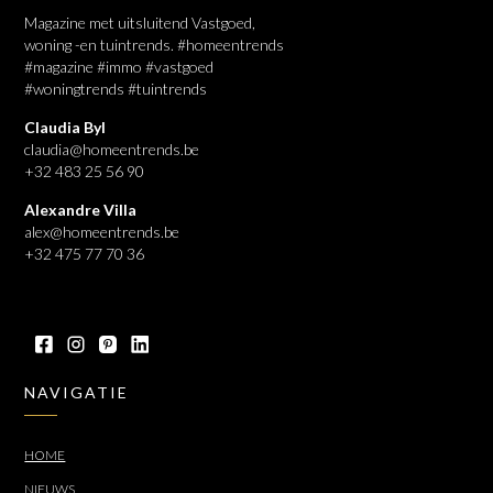
Magazine met uitsluitend Vastgoed,
woning -en tuintrends. #homeentrends
#magazine #immo #vastgoed
#woningtrends #tuintrends
Claudia Byl
claudia@homeentrends.be
+32 483 25 56 90
Alexandre Villa
alex@homeentrends.be
+32 475 77 70 36
NAVIGATIE
HOME
NIEUWS