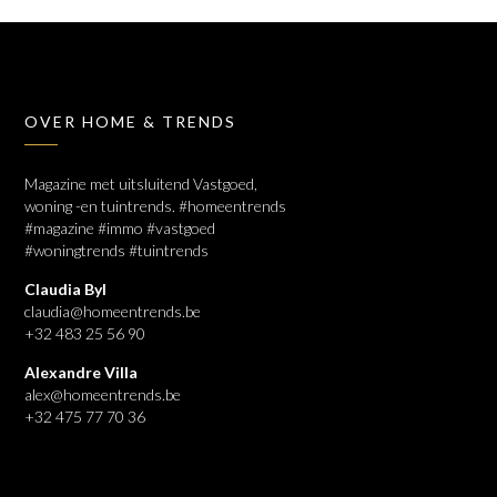
OVER HOME & TRENDS
Magazine met uitsluitend Vastgoed,
woning -en tuintrends. #homeentrends
#magazine #immo #vastgoed
#woningtrends #tuintrends
Claudia Byl
claudia@homeentrends.be
+32 483 25 56 90
Alexandre Villa
alex@homeentrends.be
+32 475 77 70 36