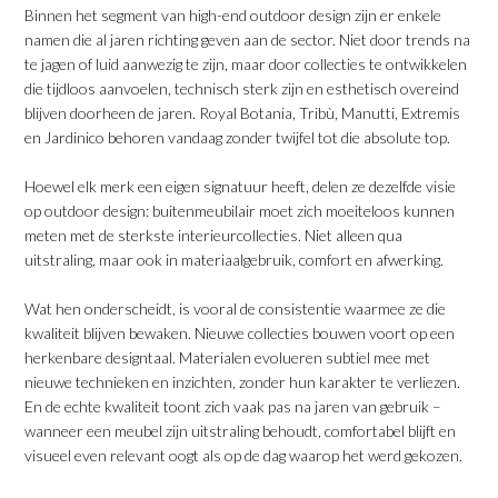
​Binnen het segment van high-end outdoor design zijn er enkele
namen die al jaren richting geven aan de sector. Niet door trends na
te jagen of luid aanwezig te zijn, maar door collecties te ontwikkelen
die tijdloos aanvoelen, technisch sterk zijn en esthetisch overeind
blijven doorheen de jaren. Royal Botania, Tribù, Manutti, Extremis
en Jardinico behoren vandaag zonder twijfel tot die absolute top.
​Hoewel elk merk een eigen signatuur heeft, delen ze dezelfde visie
op outdoor design: buitenmeubilair moet zich moeiteloos kunnen
meten met de sterkste interieurcollecties. Niet alleen qua
uitstraling, maar ook in materiaalgebruik, comfort en afwerking.
​Wat hen onderscheidt, is vooral de consistentie waarmee ze die
kwaliteit blijven bewaken. Nieuwe collecties bouwen voort op een
herkenbare designtaal. Materialen evolueren subtiel mee met
nieuwe technieken en inzichten, zonder hun karakter te verliezen.
En de echte kwaliteit toont zich vaak pas na jaren van gebruik –
wanneer een meubel zijn uitstraling behoudt, comfortabel blijft en
visueel even relevant oogt als op de dag waarop het werd gekozen.