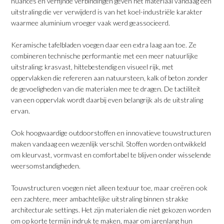
nuances en verfijnde verbindingen geven het materiaal vandaag een
uitstraling die ver verwijderd is van het koel-industriële karakter
waarmee aluminium vroeger vaak werd geassocieerd.
​Keramische tafelbladen voegen daar een extra laag aan toe. Ze
combineren technische performantie met een meer natuurlijke
uitstraling: krasvast, hittebestendig en visueel rijk, met
oppervlakken die refereren aan natuursteen, kalk of beton zonder
de gevoeligheden van die materialen mee te dragen. De tactiliteit
van een oppervlak wordt daarbij even belangrijk als de uitstraling
ervan.
​Ook hoogwaardige outdoorstoffen en innovatieve touwstructuren
maken vandaag een wezenlijk verschil. Stoffen worden ontwikkeld
om kleurvast, vormvast en comfortabel te blijven onder wisselende
weersomstandigheden.
​Touwstructuren voegen niet alleen textuur toe, maar creëren ook
een zachtere, meer ambachtelijke uitstraling binnen strakke
architecturale settings. Het zijn materialen die niet gekozen worden
om op korte termijn indruk te maken, maar om jarenlang hun