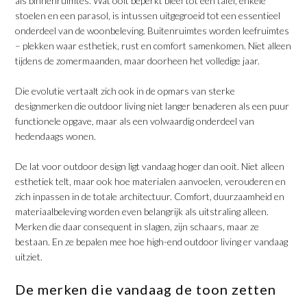
als binnenruimtes. Wat ooit beperkt bleef tot een tafel, enkele
stoelen en een parasol, is intussen uitgegroeid tot een essentieel
onderdeel van de woonbeleving. Buitenruimtes worden leefruimtes
– plekken waar esthetiek, rust en comfort samenkomen. Niet alleen
tijdens de zomermaanden, maar doorheen het volledige jaar.
​Die evolutie vertaalt zich ook in de opmars van sterke
designmerken die outdoor living niet langer benaderen als een puur
functionele opgave, maar als een volwaardig onderdeel van
hedendaags wonen.
​De lat voor outdoor design ligt vandaag hoger dan ooit. Niet alleen
esthetiek telt, maar ook hoe materialen aanvoelen, verouderen en
zich inpassen in de totale architectuur. Comfort, duurzaamheid en
materiaalbeleving worden even belangrijk als uitstraling alleen.
Merken die daar consequent in slagen, zijn schaars, maar ze
bestaan. En ze bepalen mee hoe high-end outdoor living er vandaag
uitziet.
​De merken die vandaag de toon zetten