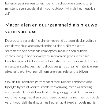
buitenomgevingen en tonen hoe licht, schaduw en beschutting
minstens even bepalend zijn voor outdoor living als het meubilair
zelf.
​Materialen en duurzaamheid als nieuwe
vorm van luxe
​De grootste verandering binnen high-end outdoor design voltrok
zich de voorbije jaren opvallend geruisloos. Niet via grote
statements of opvallende campagnes, maar via een subtiele
verschuiving in hoe ontwerpers, merken en gebruikers naar
kwaliteit kijken. De focus verschuift steeds meer van snelle trends
en seizoenscollecties naar tijdloos design, duurzame materialen en
objecten die ontworpen zijn om jarenlang relevant te blijven.
​Ook de taal rond design verandert mee. Minder aandacht voor
tijdelijke hypes of voortdurende vernieuwing, meer waardering
voor kwaliteit, herstelbaarheid en langdurig gebruik. Een ontwerp
wordt vandaag niet alleen beoordeeld op uitstraling, maar ook op de
verantwoordelijkheid waarmee het gemaakt werd en op de manier