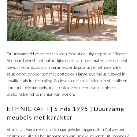
​Duurzaamheid vormt daarbij een essentieel uitgangspunt. Vincent
Sheppard werkt met natuurlijke en recyclebare materialen en kiest
bewust voor ecologisch verantwoorde productiemethoden. Elk
stuk wordt ontworpen met oog op een lange levensduur, zowel in
kwaliteit als in uitstraling. Zo investeert u niet alleen in stijlvolle en
comfortabele meubels, maar ook in een meer doordachte en
toekomstgerichte manier van wonen.
​ETHNICRAFT [ Sinds 1995 ] Duurzame
meubels met karakter
​Ethnicraft werd meer dan 25 jaar geleden opgericht in Antwerpen
en groeide uit van het importeren van unieke stukken uit Indonesië