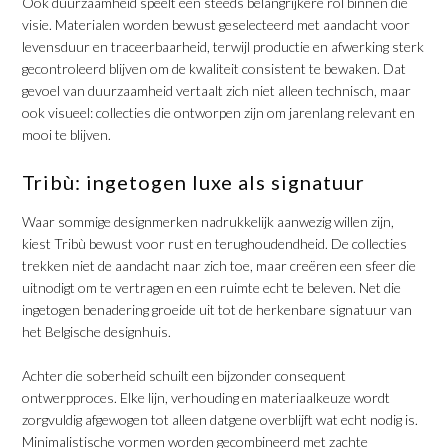
​Ook duurzaamheid speelt een steeds belangrijkere rol binnen die
visie. Materialen worden bewust geselecteerd met aandacht voor
levensduur en traceerbaarheid, terwijl productie en afwerking sterk
gecontroleerd blijven om de kwaliteit consistent te bewaken. Dat
gevoel van duurzaamheid vertaalt zich niet alleen technisch, maar
ook visueel: collecties die ontworpen zijn om jarenlang relevant en
mooi te blijven.
​Tribù: ingetogen luxe als signatuur
​Waar sommige designmerken nadrukkelijk aanwezig willen zijn,
kiest Tribù bewust voor rust en terughoudendheid. De collecties
trekken niet de aandacht naar zich toe, maar creëren een sfeer die
uitnodigt om te vertragen en een ruimte echt te beleven. Net die
ingetogen benadering groeide uit tot de herkenbare signatuur van
het Belgische designhuis.
​Achter die soberheid schuilt een bijzonder consequent
ontwerpproces. Elke lijn, verhouding en materiaalkeuze wordt
zorgvuldig afgewogen tot alleen datgene overblijft wat echt nodig is.
Minimalistische vormen worden gecombineerd met zachte