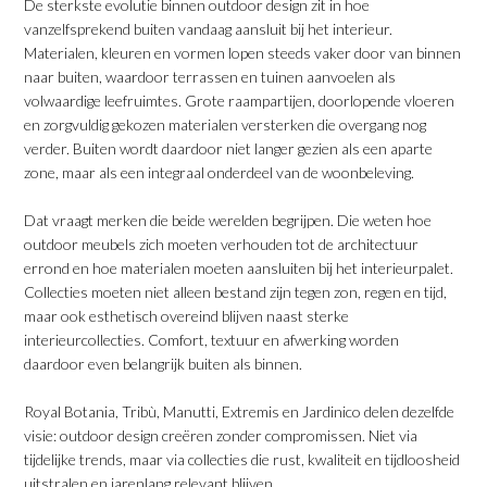
​De sterkste evolutie binnen outdoor design zit in hoe
vanzelfsprekend buiten vandaag aansluit bij het interieur.
Materialen, kleuren en vormen lopen steeds vaker door van binnen
naar buiten, waardoor terrassen en tuinen aanvoelen als
volwaardige leefruimtes. Grote raampartijen, doorlopende vloeren
en zorgvuldig gekozen materialen versterken die overgang nog
verder. Buiten wordt daardoor niet langer gezien als een aparte
zone, maar als een integraal onderdeel van de woonbeleving.
​Dat vraagt merken die beide werelden begrijpen. Die weten hoe
outdoor meubels zich moeten verhouden tot de architectuur
errond en hoe materialen moeten aansluiten bij het interieurpalet.
Collecties moeten niet alleen bestand zijn tegen zon, regen en tijd,
maar ook esthetisch overeind blijven naast sterke
interieurcollecties. Comfort, textuur en afwerking worden
daardoor even belangrijk buiten als binnen.
​Royal Botania, Tribù, Manutti, Extremis en Jardinico delen dezelfde
visie: outdoor design creëren zonder compromissen. Niet via
tijdelijke trends, maar via collecties die rust, kwaliteit en tijdloosheid
uitstralen en jarenlang relevant blijven.