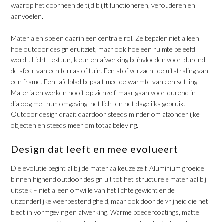
waarop het doorheen de tijd blijft functioneren, verouderen en
aanvoelen.
​Materialen spelen daarin een centrale rol. Ze bepalen niet alleen
hoe outdoor design eruitziet, maar ook hoe een ruimte beleefd
wordt. Licht, textuur, kleur en afwerking beïnvloeden voortdurend
de sfeer van een terras of tuin. Een stof verzacht de uitstraling van
een frame. Een tafelblad bepaalt mee de warmte van een setting.
Materialen werken nooit op zichzelf, maar gaan voortdurend in
dialoog met hun omgeving, het licht en het dagelijks gebruik.
Outdoor design draait daardoor steeds minder om afzonderlijke
objecten en steeds meer om totaalbeleving.
​Design dat leeft en mee evolueert
​Die evolutie begint al bij de materiaalkeuze zelf. Aluminium groeide
binnen highend outdoor design uit tot het structurele materiaal bij
uitstek – niet alleen omwille van het lichte gewicht en de
uitzonderlijke weerbestendigheid, maar ook door de vrijheid die het
biedt in vormgeving en afwerking. Warme poedercoatings, matte