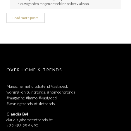
nieuwigheden mogen ontdekken op het vlak van…
Load more posts
OVER HOME & TRENDS
Magazine met uitsluitend Vastgoed,
woning -en tuintrends. #homeentrends
#magazine #immo #vastgoed
#woningtrends #tuintrends
Claudia Byl
claudia@homeentrends.be
+32 483 25 56 90