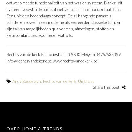
ontwerp met de functionaliteit van het waaier systeem. Dankzij dit
systeem vouwt u de parasol niet verticaal maar horizontaal dicht.
Een uniek en hedendaags concept. De zij hangende parasols
schitteren zowel in een moderne als een eerder klassieke tuin. Er
zijn tal van mogelijkheden qua vormen, afmetingen, stoffen en
kleurcombinaties. Voor ieder wat wils.
Rechts van de kerk Pastoriestraat 3 9800 Meigem 0475/535399
info@rechtsvandekerk.be www.rechtsvandekerk.be
Andy Baudewyn
,
Rechts van de kerk
,
Umbrosa
Share this post
OVER HOME & TRENDS