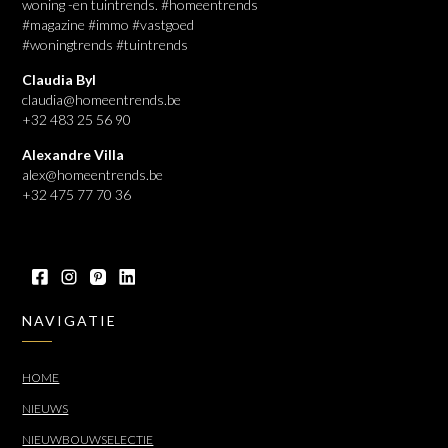
woning -en tuintrends. #homeentrends
#magazine #immo #vastgoed
#woningtrends #tuintrends
Claudia Byl
claudia@homeentrends.be
+32 483 25 56 90
Alexandre Villa
alex@homeentrends.be
+32 475 77 70 36
NAVIGATIE
HOME
NIEUWS
NIEUWBOUWSELECTIE