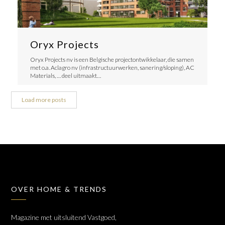
Oryx Projects
Oryx Projects nv is een Belgische projectontwikkelaar, die samen
met o.a. Aclagro nv (infrastructuurwerken, sanering/sloping), AC
Materials, … deel uitmaakt…
Load more posts
OVER HOME & TRENDS
Magazine met uitsluitend Vastgoed,