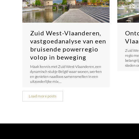
Zuid West-Vlaanderen,
Ontd
vastgoedanalyse van een
Vla
bruisende powerregio
Zuid Wes
regio me
volop in beweging
belangri
steden o
Maak kennis met Zuid West-Vlaanderen, een
dynamisch stukje België waar wonen, werken
en genieten naadloos samensmelten in een
uitzonderlijke mix…
Load more posts