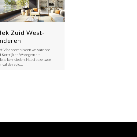
ek Zuid West-
anderen
t-Vlaanderen is een welvarende
t Kortrijk en Waregem als
jkste kernsteden. Naast deze twee
mvat de regio…