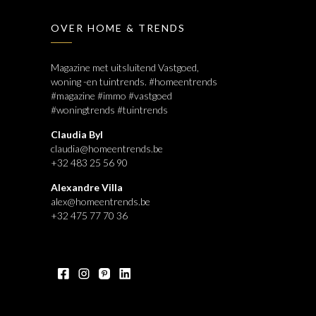
OVER HOME & TRENDS
Magazine met uitsluitend Vastgoed,
woning -en tuintrends. #homeentrends
#magazine #immo #vastgoed
#woningtrends #tuintrends
Claudia Byl
claudia@homeentrends.be
+32 483 25 56 90
Alexandre Villa
alex@homeentrends.be
+32 475 77 70 36