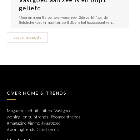
geliefd..
Meer en meer Belgen overwegen een 2de verblijf aan de
Belgische kust. In maart en april tijdens het hoogtepunt van…
Load more posts
OVER HOME & TRENDS
Magazine met uitsluitend Vastgoed,
woning -en tuintrends. #homeentrends
#magazine #immo #vastgoed
#woningtrends #tuintrends