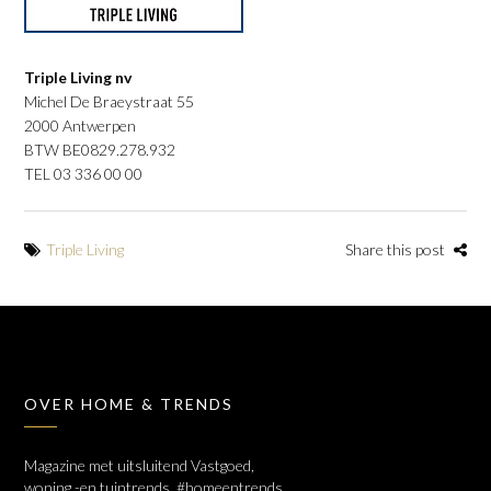
Triple Living nv
Michel De Braeystraat 55
2000 Antwerpen
BTW BE0829.278.932
TEL 03 336 00 00
Triple Living
Share this post
OVER HOME & TRENDS
Magazine met uitsluitend Vastgoed,
woning -en tuintrends. #homeentrends