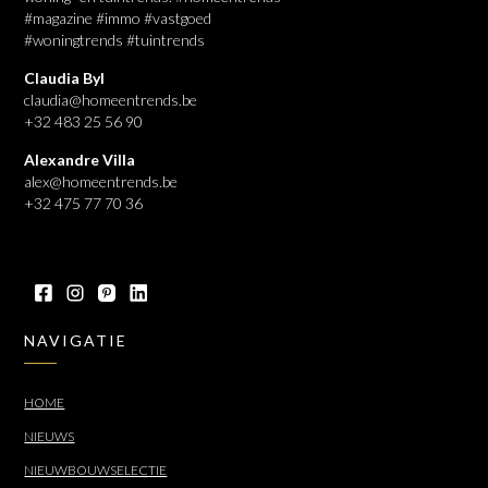
#magazine #immo #vastgoed
#woningtrends #tuintrends
Claudia Byl
claudia@homeentrends.be
+32 483 25 56 90
Alexandre Villa
alex@homeentrends.be
+32 475 77 70 36
NAVIGATIE
HOME
NIEUWS
NIEUWBOUWSELECTIE